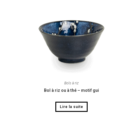
Bols à riz
Bol à riz ou à thé – motif gui
Lire la suite