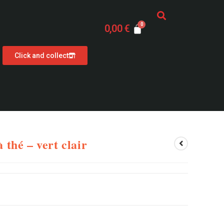
0,00
€
Click and collect
à thé – vert clair