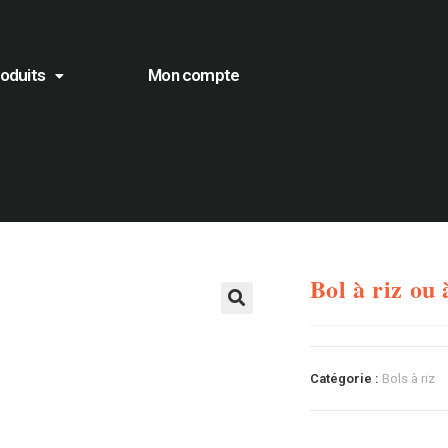
roduits
Mon compte
Bol à riz ou 
🔍
Catégorie :
Bols à riz