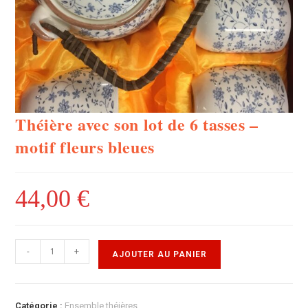
Théière avec son lot de 6 tasses –
motif fleurs bleues
44,00
€
-
+
AJOUTER AU PANIER
Catégorie :
Ensemble théières